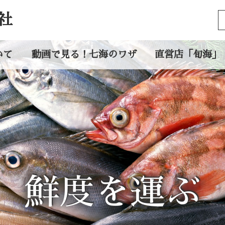
社
いて
動画で見る！七海のワザ
直営店「旬海」
鮮度を運ぶ