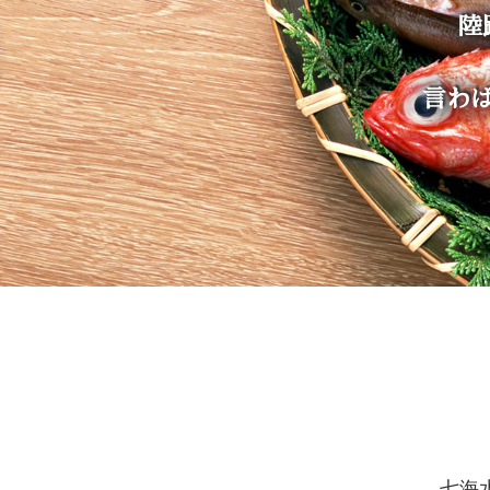
陸
言わ
七海